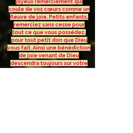
joyeux remerciement qui
coule de vos cœurs comme un
fleuve de joie. Petits enfants,
remerciez sans cesse pour
tout ce que vous possédez,
pour tout petit don que Dieu
vous fait. Ainsi une bénédiction
de joie venant de Dieu
descendra toujours sur votre
vie. Merci d'avoir répondu à
mon appel. »
Message, 25 septembre 1988
«Chers enfants, je vous invite
tous sans différence au chemin
de la sainteté dans vos vies.
Dieu vous a fait don de la