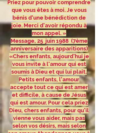
Priez pour pouvoir comprendre
que vous êtes à moi. Je vous
bénis d'une bénédiction de
joie. Merci d'avoir répondu à
mon appel. »
Message, 25 juin 1988 (7ème
anniversaire des apparitions)
«Chers enfants, aujourd'hui je
vous invite à l'amour qui est
soumis à Dieu et qui lui plaît.
Petits enfants, l'amour
accepte tout ce qui est amer
et difficile, à cause de Jésus
qui est amour. Pour cela priez
Dieu, chers enfants, pour qu'il
vienne vous aider, mais pas
selon vos désirs, mais selon