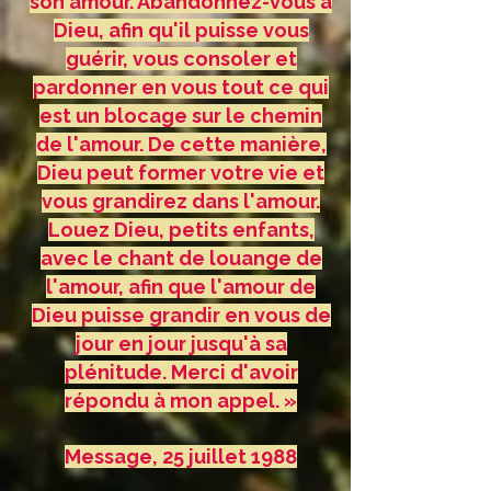
son amour. Abandonnez-vous à
Dieu, afin qu'il puisse vous
guérir, vous consoler et
pardonner en vous tout ce qui
est un blocage sur le chemin
de l'amour. De cette manière,
Dieu peut former votre vie et
vous grandirez dans l'amour.
Louez Dieu, petits enfants,
avec le chant de louange de
l'amour, afin que l'amour de
Dieu puisse grandir en vous de
jour en jour jusqu'à sa
plénitude. Merci d'avoir
répondu à mon appel. »
Message, 25 juillet 1988