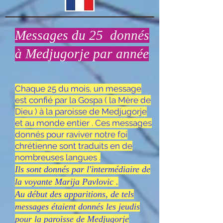
Messages du 25 donnés
à Medjugorje par année
Chaque 25 du mois, un message
est confié par la Gospa ( la Mère de
Dieu ) à la paroisse de Medjugorje
et au monde entier . Ces messages
donnés pour raviver notre foi
chrétienne sont traduits en de
nombreuses langues .
Ils sont donnés par l'intermédiaire de
la v
oyante Marija Pavlovic .
Au début des apparitions, de tels
messages étaient donnés les jeudis
pour la paroisse de Medjugorje