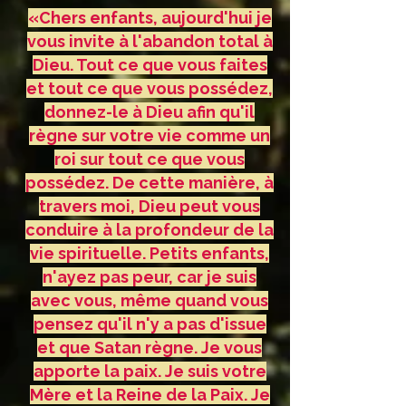
«Chers enfants, aujourd'hui je
vous invite à l'abandon total à
Dieu. Tout ce que vous faites
et tout ce que vous possédez,
donnez-le à Dieu afin qu'il
règne sur votre vie comme un
roi sur tout ce que vous
possédez. De cette manière, à
travers moi, Dieu peut vous
conduire à la profondeur de la
vie spirituelle. Petits enfants,
n'ayez pas peur, car je suis
avec vous, même quand vous
pensez qu'il n'y a pas d'issue
et que Satan règne. Je vous
apporte la paix. Je suis votre
Mère et la Reine de la Paix. Je