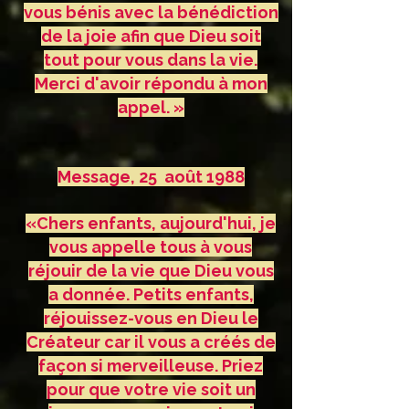
vous bénis avec la bénédiction
de la joie afin que Dieu soit
tout pour vous dans la vie.
Merci d'avoir répondu à mon
appel. »
Message, 25 août 1988
«Chers enfants, aujourd'hui, je
vous appelle tous à vous
réjouir de la vie que Dieu vous
a donnée. Petits enfants,
réjouissez-vous en Dieu le
Créateur car il vous a créés de
façon si merveilleuse. Priez
pour que votre vie soit un