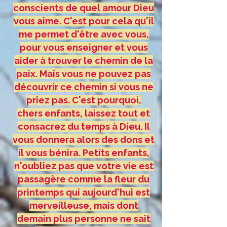
conscients de quel amour Dieu
vous aime. C'est pour cela qu'il
me permet d'être avec vous,
pour vous enseigner et vous
aider à trouver le chemin de la
paix. Mais vous ne pouvez pas
découvrir ce chemin si vous ne
priez pas. C'est pourquoi,
chers enfants, laissez tout et
consacrez du temps à Dieu. Il
vous donnera alors des dons et
il vous bénira. Petits enfants,
n'oubliez pas que votre vie est
passagère comme la fleur du
printemps qui aujourd'hui est
merveilleuse, mais dont
demain plus personne ne sait