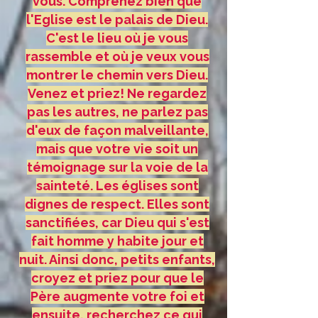
vous. Comprenez bien que
l'Eglise est le palais de Dieu.
C'est le lieu où je vous
rassemble et où je veux vous
montrer le chemin vers Dieu.
Venez et priez! Ne regardez
pas les autres, ne parlez pas
d'eux de façon malveillante,
mais que votre vie soit un
témoignage sur la voie de la
sainteté. Les églises sont
dignes de respect. Elles sont
sanctifiées, car Dieu qui s'est
fait homme y habite jour et
nuit. Ainsi donc, petits enfants,
croyez et priez pour que le
Père augmente votre foi et
ensuite, recherchez ce qui