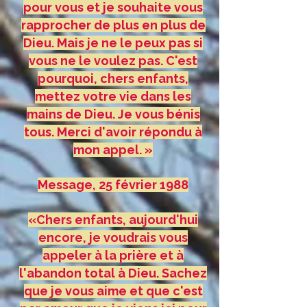
pour vous et je souhaite vous
rapprocher de plus en plus de
Dieu. Mais je ne le peux pas si
vous ne le voulez pas. C'est
pourquoi, chers enfants,
mettez votre vie dans les
mains de Dieu. Je vous bénis
tous. Merci d'avoir répondu à
mon appel. »
Message, 25 février 1988
«Chers enfants, aujourd'hui
encore, je voudrais vous
appeler à la prière et à
l'abandon total à Dieu. Sachez
que je vous aime et que c'est