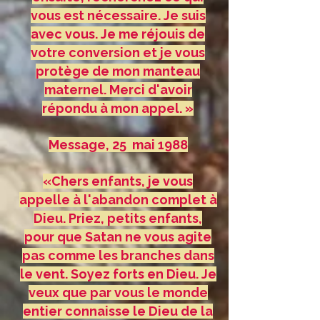
vous est nécessaire. Je suis
avec vous. Je me réjouis de
votre conversion et je vous
protège de mon manteau
maternel. Merci d'avoir
répondu à mon appel. »
Message, 25 mai 1988
«Chers enfants, je vous
appelle à l'abandon complet à
Dieu. Priez, petits enfants,
pour que Satan ne vous agite
pas comme les branches dans
le vent. Soyez forts en Dieu. Je
veux que par vous le monde
entier connaisse le Dieu de la