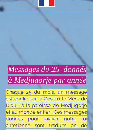
Messages du 25 donnés
à Medjugorje par année
Chaque 25 du mois, un message
est confié par la Gospa ( la Mère de
Dieu ) à la paroisse de Medjugorje
et au monde entier . Ces messages
donnés pour raviver notre foi
chrétienne sont traduits en de