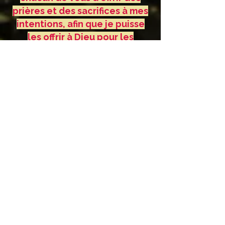
prières et des sacrifices à mes
intentions, afin que je puisse
les offrir à Dieu pour les
besoins les plus grands.
Oubliez vos désirs et priez,
chers enfants, pour ce que
Dieu veut et non pour ce que
vous voulez. Merci d'avoir
répondu à mon appel. »
Message, 25. octobre 1991
«Chers enfants, priez, priez,
priez. »
Message, 25. novembre 1991