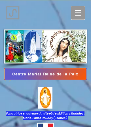
Centre Marial Reine de la Paix
Iniciar sesión
Fondatrice et auteure du site et des Editions Mariales :
Marie-Laure Douady ( France )