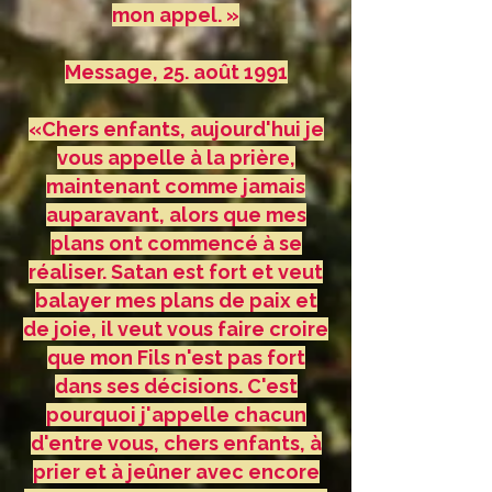
mon appel. »
Message, 25. août 1991
«Chers enfants, aujourd'hui je
vous appelle à la prière,
maintenant comme jamais
auparavant, alors que mes
plans ont commencé à se
réaliser. Satan est fort et veut
balayer mes plans de paix et
de joie, il veut vous faire croire
que mon Fils n'est pas fort
dans ses décisions. C'est
pourquoi j'appelle chacun
d'entre vous, chers enfants, à
prier et à jeûner avec encore