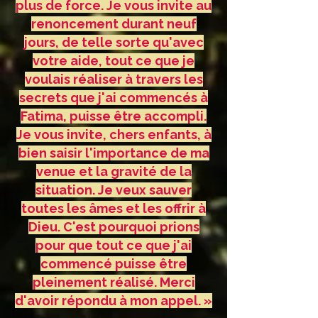
plus de force. Je vous invite au
renoncement durant neuf
jours, de telle sorte qu'avec
votre aide, tout ce que je
voulais réaliser à travers les
secrets que j'ai commencés à
Fatima, puisse être accompli.
Je vous invite, chers enfants, à
bien saisir l'importance de ma
venue et la gravité de la
situation. Je veux sauver
toutes les âmes et les offrir à
Dieu. C'est pourquoi prions
pour que tout ce que j'ai
commencé puisse être
pleinement réalisé. Merci
d'avoir répondu à mon appel. »