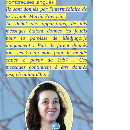
nombreuses langues .
Ils sont donnés par l'intermédiaire de
la v
oyante Marija Pavlovic .
Au début des apparitions, de tels
messages étaient donnés les jeudis
pour la paroisse de Medjugorje
uniquement . Puis ils furent donnés
tous les 25 du mois pour le monde
entier à partir de 1987 . Ces
messages continuent à être donnés
jusqu'à aujourd'hui .