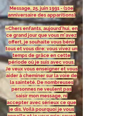
Message, 25. juin 1991 - (10e
anniversaire des apparitions)
«Chers enfants, aujourd'hui, en
ce grand jour que vous m'avez
offert, je souhaite vous bénir
tous et vous dire: vous vivez un
temps de grâce en cette
période où je suis avec vous.
Je veux vous enseigner et vous
aider à cheminer sur la voie de
la sainteté. De nombreuses
personnes ne veulent pas
saisir mon message, ni
accepter avec sérieux ce que
je dis. Voilà pourquoi je vous
appelle et je vous prie: soyez