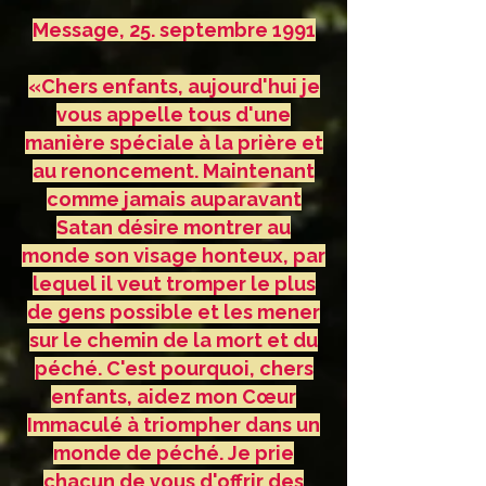
Message, 25. septembre 1991
«Chers enfants, aujourd'hui je
vous appelle tous d'une
manière spéciale à la prière et
au renoncement. Maintenant
comme jamais auparavant
Satan désire montrer au
monde son visage honteux, par
lequel il veut tromper le plus
de gens possible et les mener
sur le chemin de la mort et du
péché. C'est pourquoi, chers
enfants, aidez mon Cœur
Immaculé à triompher dans un
monde de péché. Je prie
chacun de vous d'offrir des