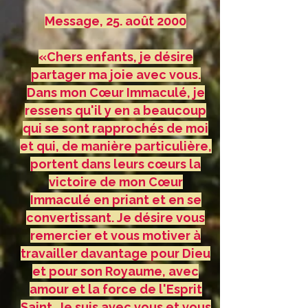
Message, 25. août 2000
«Chers enfants, je désire
partager ma joie avec vous.
Dans mon Cœur Immaculé, je
ressens qu'il y en a beaucoup
qui se sont rapprochés de moi
et qui, de manière particulière,
portent dans leurs cœurs la
victoire de mon Cœur
Immaculé en priant et en se
convertissant. Je désire vous
remercier et vous motiver à
travailler davantage pour Dieu
et pour son Royaume, avec
amour et la force de l'Esprit
Saint. Je suis avec vous et vous