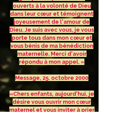
ouverts à la volonté de Dieu
dans leur cœur et témoignent
joyeusement de l'amour de
Dieu. Je suis avec vous, je vous
porte tous dans mon cœur et
vous bénis de ma bénédiction
maternelle. Merci d'avoir
répondu à mon appel. »
Message, 25. octobre 2000
«Chers enfants, aujourd'hui, je
désire vous ouvrir mon cœur
maternel et vous inviter à prier
à mes intentions. Avec vous, je
désire renouveler la prière et
vous inviter au jeûne que je