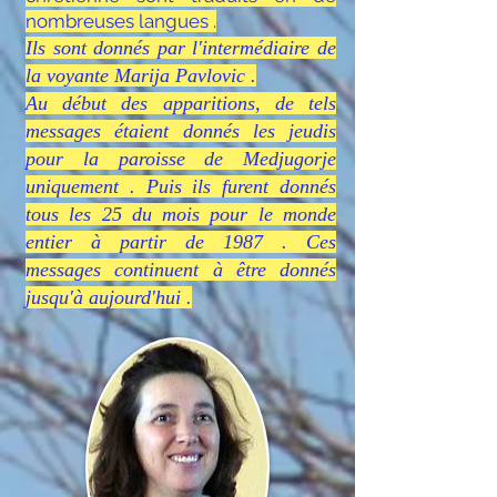
nombreuses langues .
Ils sont donnés par l'intermédiaire de
la v
oyante Marija Pavlovic .
Au début des apparitions, de tels
messages étaient donnés les jeudis
pour la paroisse de Medjugorje
uniquement . Puis ils furent donnés
tous les 25 du mois pour le monde
entier à partir de 1987 . Ces
messages continuent à être donnés
jusqu'à aujourd'hui .