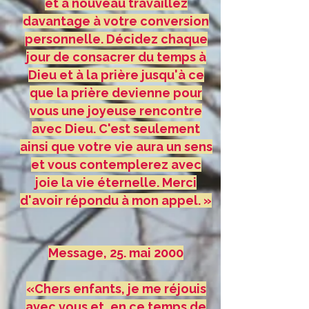
et à nouveau travaillez
davantage à votre conversion
personnelle. Décidez chaque
jour de consacrer du temps à
Dieu et à la prière jusqu'à ce
que la prière devienne pour
vous une joyeuse rencontre
avec Dieu. C'est seulement
ainsi que votre vie aura un sens
et vous contemplerez avec
joie la vie éternelle. Merci
d'avoir répondu à mon appel. »
Message, 25. mai 2000
«Chers enfants, je me réjouis
avec vous et, en ce temps de