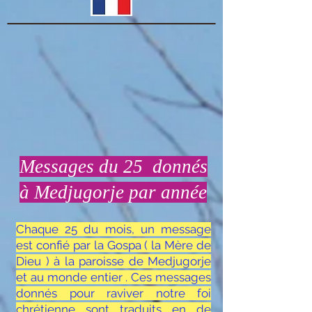
Messages du 25 donnés
à Medjugorje par année
Chaque 25 du mois, un message
est confié par la Gospa ( la Mère de
Dieu ) à la paroisse de Medjugorje
et au monde entier . Ces messages
donnés pour raviver notre foi
chrétienne sont traduits en de