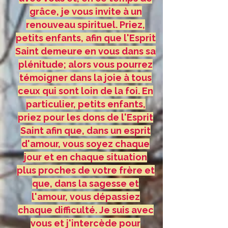
grâce, je vous invite à un
renouveau spirituel. Priez,
petits enfants, afin que l'Esprit
Saint demeure en vous dans sa
plénitude; alors vous pourrez
témoigner dans la joie à tous
ceux qui sont loin de la foi. En
particulier, petits enfants,
priez pour les dons de l'Esprit
Saint afin que, dans un esprit
d'amour, vous soyez chaque
jour et en chaque situation
plus proches de votre frère et
que, dans la sagesse et
l'amour, vous dépassiez
chaque difficulté. Je suis avec
vous et j'intercède pour