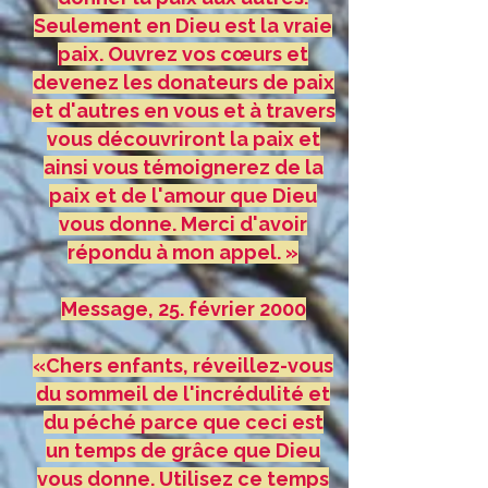
Seulement en Dieu est la vraie
paix. Ouvrez vos cœurs et
devenez les donateurs de paix
et d'autres en vous et à travers
vous découvriront la paix et
ainsi vous témoignerez de la
paix et de l'amour que Dieu
vous donne. Merci d'avoir
répondu à mon appel. »
Message, 25. février 2000
«Chers enfants, réveillez-vous
du sommeil de l'incrédulité et
du péché parce que ceci est
un temps de grâce que Dieu
vous donne. Utilisez ce temps