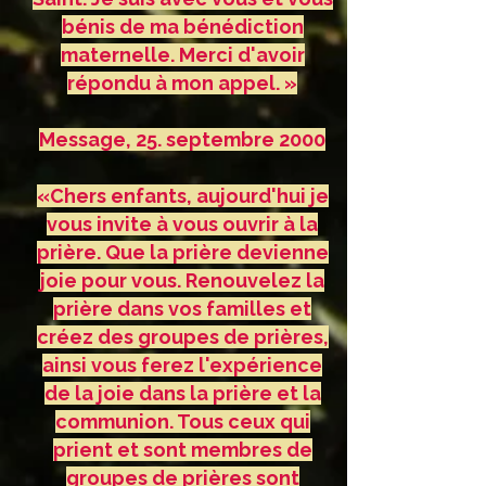
bénis de ma bénédiction
maternelle. Merci d'avoir
répondu à mon appel. »
Message, 25. septembre 2000
«Chers enfants, aujourd'hui je
vous invite à vous ouvrir à la
prière. Que la prière devienne
joie pour vous. Renouvelez la
prière dans vos familles et
créez des groupes de prières,
ainsi vous ferez l'expérience
de la joie dans la prière et la
communion. Tous ceux qui
prient et sont membres de
groupes de prières sont