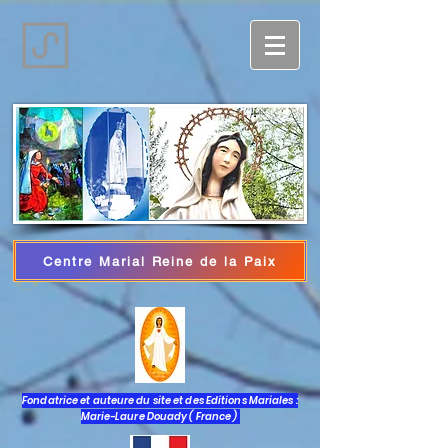
Centre Marial Reine de la Paix
Iniciar sesión
Fondatrice et auteure du site et des Editions Mariales :
Marie-Laure Douady ( France )