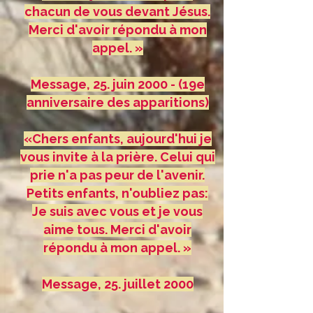
chacun de vous devant Jésus.
Merci d'avoir répondu à mon
appel. »
Message, 25. juin 2000 - (19e
anniversaire des apparitions)
«Chers enfants, aujourd'hui je
vous invite à la prière. Celui qui
prie n'a pas peur de l'avenir.
Petits enfants, n'oubliez pas:
Je suis avec vous et je vous
aime tous. Merci d'avoir
répondu à mon appel. »
Message, 25. juillet 2000