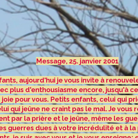
Message, 25. janvier 2001
ants, aujourd'hui je vous invite à renouvele
ec plus d'enthousiasme encore, jusqu'à ce
joie pour vous. Petits enfants, celui qui pr
elui qui jeûne ne craint pas le mal. Je vou
ent par la prière et le jeûne, même les gu
es guerres dues à votre incrédulité et à la 
nts, je suis avec vous et je vous enseigne: 