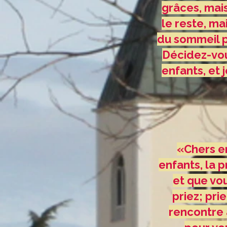
grâces, mais
le reste, ma
du sommeil p
Décidez-vous
enfants, et 
«Chers en
enfants, la 
et que vou
priez; pri
rencontre a