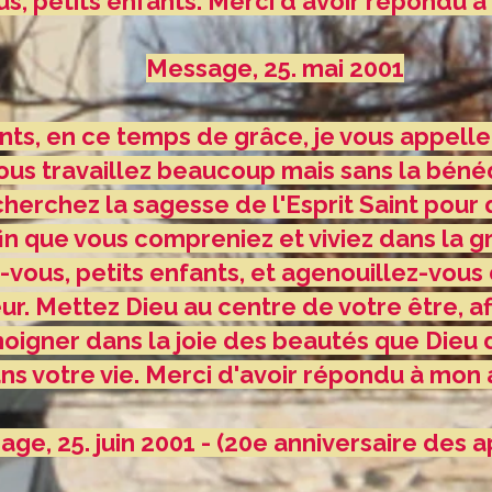
us, petits enfants. Merci d'avoir répondu à
Message, 25. mai 2001
ts, en ce temps de grâce, je vous appelle à
ous travaillez beaucoup mais sans la béné
herchez la sagesse de l'Esprit Saint pour 
in que vous compreniez et viviez dans la 
-vous, petits enfants, et agenouillez-vous 
ur. Mettez Dieu au centre de votre être, afi
moigner dans la joie des beautés que Dieu
ns votre vie. Merci d'avoir répondu à mon 
ge, 25. juin 2001 - (20e anniversaire des a