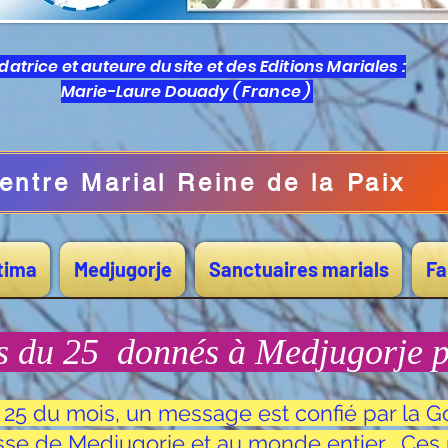
atrice et auteure du site et des Editions Mariales :
Marie-Laure Douady ( France )
entre Marial Reine de la Paix
tima
Medjugorje
Sanctuaires marials
Fa
 du 25 donnés à Medjugorje 
25 du mois, un message est confié par la Go
isse de Medjugorje et au monde entier . C