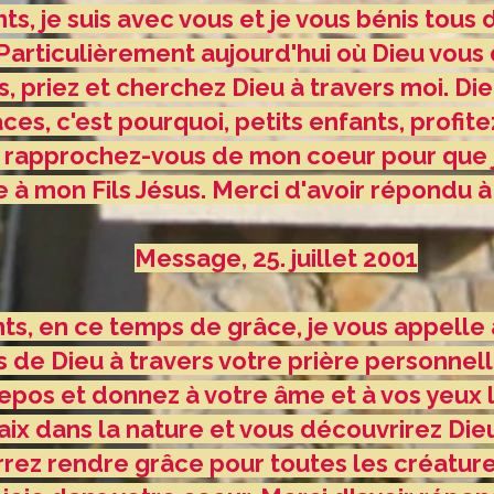
ts, je suis avec vous et je vous bénis tous
Particulièrement aujourd'hui où Dieu vou
 priez et cherchez Dieu à travers moi. Di
ces, c'est pourquoi, petits enfants, profit
 rapprochez-vous de mon coeur pour que j
 à mon Fils Jésus. Merci d'avoir répondu 
Message, 25. juillet 2001
ts, en ce temps de grâce, je vous appelle
 de Dieu à travers votre prière personnell
epos et donnez à votre âme et à vos yeux l
aix dans la nature et vous découvrirez Dieu
rez rendre grâce pour toutes les créature