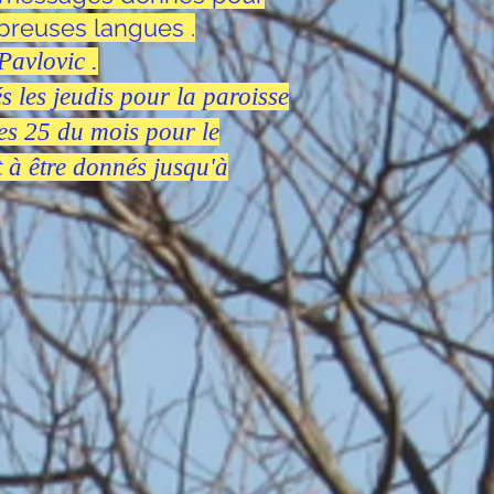
mbreuses langues .
Pavlovic .
s les jeudis pour la paroisse
les 25 du mois pour le
 à être donnés jusqu'à