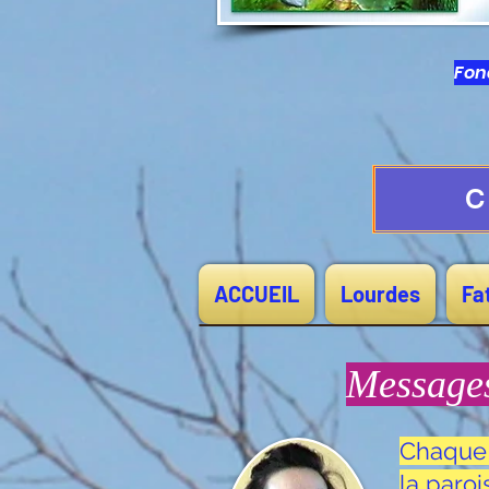
Fond
C
ACCUEIL
Lourdes
Fa
Messages
Chaque 
la paro