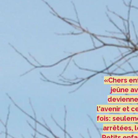
«Chers enf
jeûne av
devienne 
l'avenir et c
fois: seulem
arrêtées, l
Petits enfa