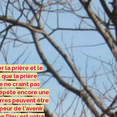
r la prière et le
 que la prière
ie ne craint pas
s répète encore une
erres peuvent être
peur de l'avenir.
en Dieu est votre