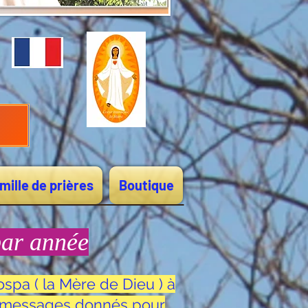
mille de prières
Boutique
par année
spa ( la Mère de Dieu ) à
es messages donnés pour