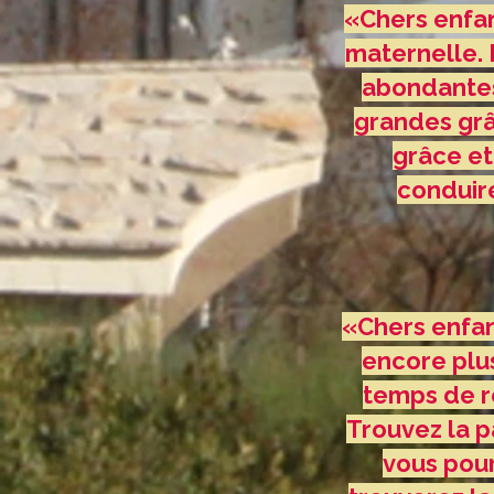
«Chers enfan
maternelle. 
abondantes,
grandes grâ
grâce et
conduire
«Chers enfan
encore plus
temps de r
Trouvez la p
vous pour