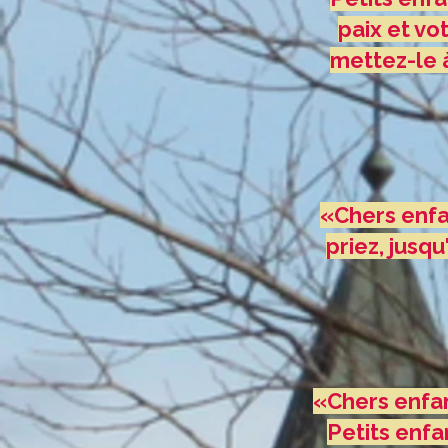
paix et vo
mettez-le à
«Chers enfan
priez, jusq
«Chers enfant
Petits enfa