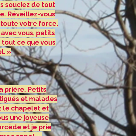
us souciez de tout
le. Réveillez-vous
toute votre force.
 avec vous, petits
e tout ce que vous
l. »
a prière. Petits
atigués et malades
z le chapelet et
vous une joyeuse
ercède et je prie