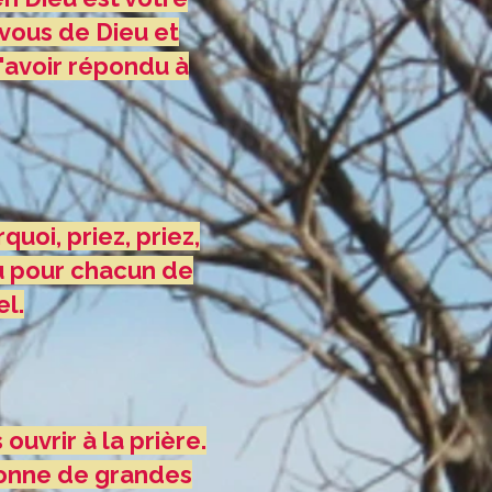
vous de Dieu et
d'avoir répondu à
uoi, priez, priez,
u pour chacun de
l.
ouvrir à la prière.
donne de grandes