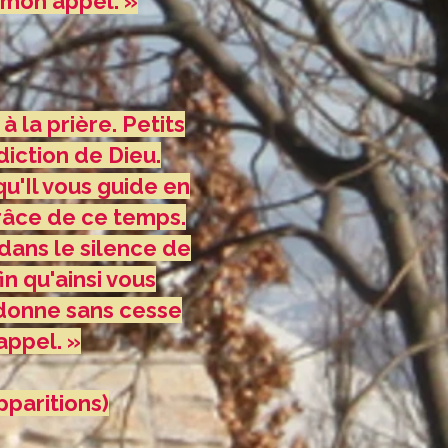
 mon appel. »
 la prière. Petits
diction de Dieu.
qu'Il vous guide en
grâce de ce temps.
dans le silence de
n qu'ainsi vous
 donne sans cesse
appel. »
pparitions)