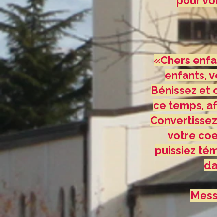
pour vo
«Chers enfan
enfants, v
Bénissez et c
ce temps, af
Convertissez
votre coe
puissiez té
da
Messa