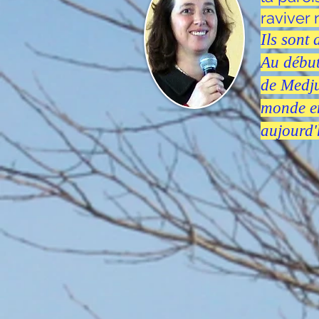
raviver 
Ils sont 
Au début
de Medju
monde en
aujourd'