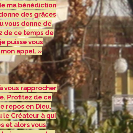
 de ma bénédiction
s donne des grâces
eu vous donne de
ez de ce temps de
e puisse vous
à mon appel. »
 à vous rapprocher
e. Profitez de ce
e repos en Dieu.
 le Créateur à qui
s et alors vous