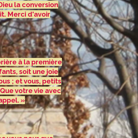
Dieu la conversion
it. Merci d'avoir
prière à la première
fants, soit une joie
us ; et vous, petits
Que votre vie avec
appel. »