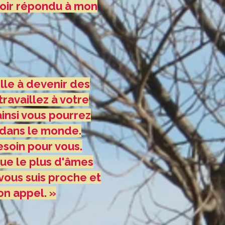
voir répondu à mon
lle à devenir des
travaillez à votre
insi vous pourrez
 dans le monde.
esoin pour vous.
 que le plus d'âmes
vous suis proche et
on appel. »