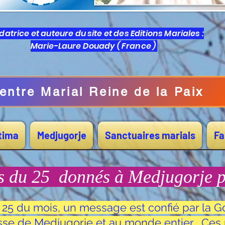
atrice et auteure du site et des Editions Mariales :
Marie-Laure Douady ( France )
entre Marial Reine de la Paix
tima
Medjugorje
Sanctuaires marials
Fa
 du 25 donnés à Medjugorje 
25 du mois, un message est confié par la Go
isse de Medjugorje et au monde entier . C