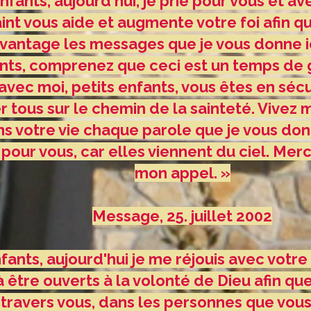
fants, aujourd'hui, je prie pour vous et a
Saint vous aide et augmente votre foi afin 
antage les messages que je vous donne ici,
ants, comprenez que ceci est un temps de
avec moi, petits enfants, vous êtes en sécu
tous sur le chemin de la sainteté. Vivez
s votre vie chaque parole que je vous donn
pour vous, car elles viennent du ciel. Merc
mon appel. »
Message, 25. juillet 2002
ants, aujourd'hui je me réjouis avec votre 
à être ouverts à la volonté de Dieu afin que
à travers vous, dans les personnes que vou