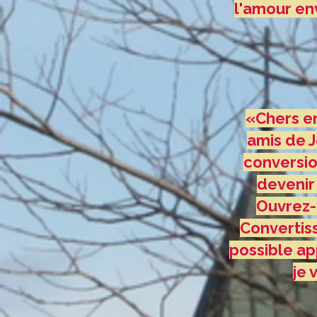
l'amour en
«Chers en
amis de J
conversio
devenir
Ouvrez-v
Convertiss
possible ap
je 