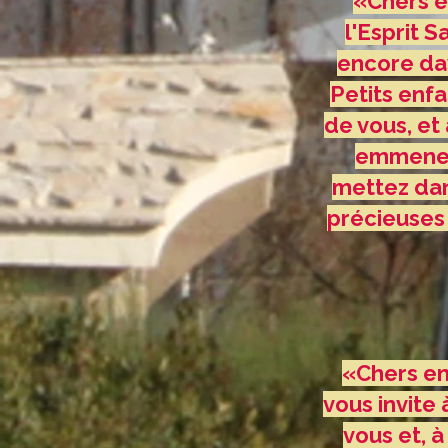
«Chers en
l'Esprit 
encore dav
Petits enf
de vous, et 
emmener 
mettez dan
précieuses 
«Chers enf
vous invite 
vous et, 