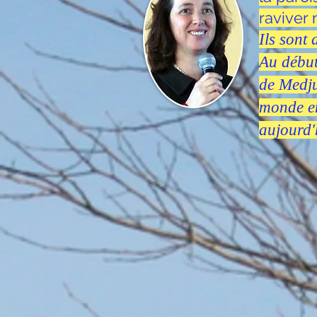
raviver 
Ils sont 
Au début
de Medju
monde en
aujourd'