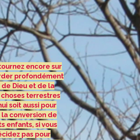
etournez encore sur
garder profondément
 de Dieu et de la
x choses terrestres
ui soit aussi pour
r la conversion de
s enfants, si vous
écidez pas pour