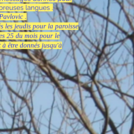
mbreuses langues .
Pavlovic .
s les jeudis pour la paroisse
les 25 du mois pour le
 à être donnés jusqu'à