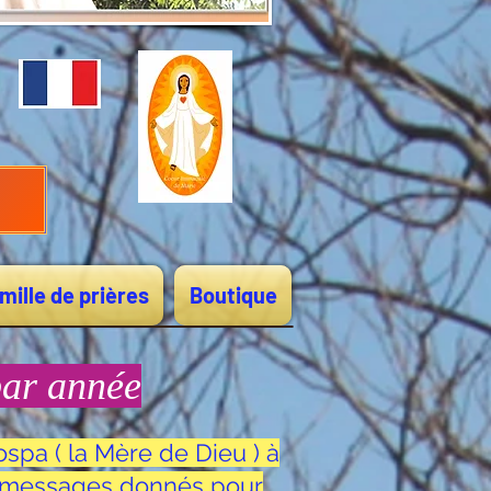
mille de prières
Boutique
par année
spa ( la Mère de Dieu ) à
es messages donnés pour