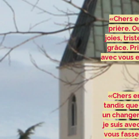
«Chers en
prière. O
joies, tri
grâce. Pri
avec vous e
«Chers e
tandis que
un changeme
je suis ave
vous fasse