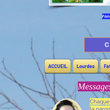
Fond
C
ACCUEIL
Lourdes
Fa
Messages
Chaque 
la paro