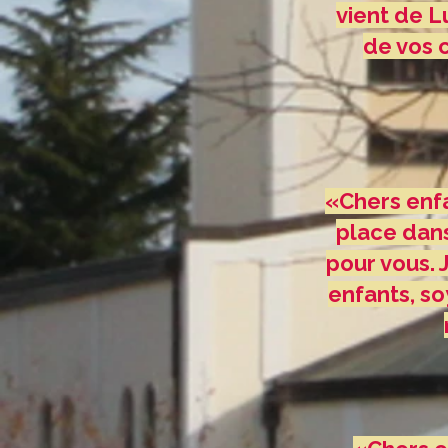
vient de L
de vos c
«Chers enfa
place dans 
pour vous. J
enfants, s