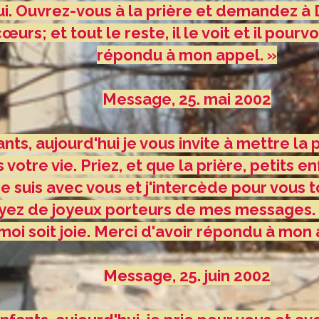
ui. Ouvrez-vous à la prière et demandez à 
œurs; et tout le reste, il le voit et il pourvo
répondu à mon appel. »
Message, 25. mai 2002
nts, aujourd'hui je vous invite à mettre la 
votre vie. Priez, et que la prière, petits en
e suis avec vous et j'intercède pour vous to
oyez de joyeux porteurs de mes messages. 
moi soit joie. Merci d'avoir répondu à mon 
Message, 25. juin 2002