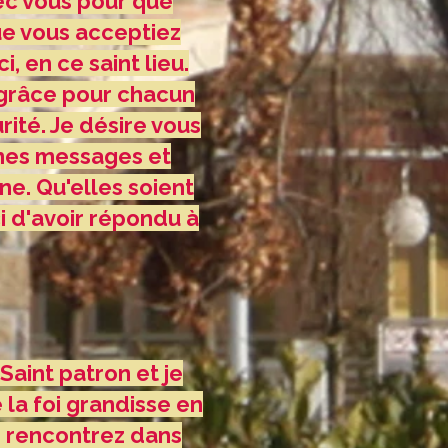
vec vous pour que
que vous acceptiez
 en ce saint lieu.
 grâce pour chacun
rité. Je désire vous
 mes messages et
e. Qu'elles soient
i d'avoir répondu à
Saint patron et je
 la foi grandisse en
s rencontrez dans