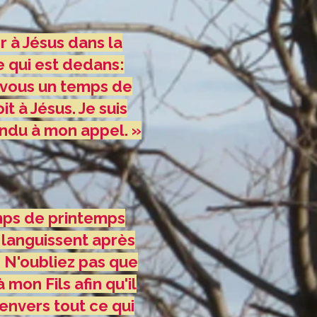
ir à Jésus dans la
e qui est dedans:
r vous un temps de
t à Jésus. Je suis
ondu à mon appel. »
mps de printemps
s languissent après
. N'oubliez pas que
 mon Fils afin qu'il
envers tout ce qui