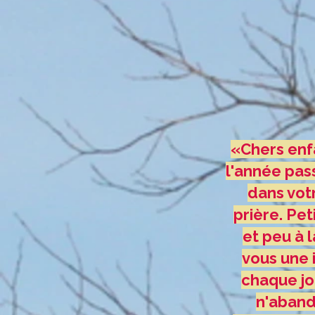
«Chers enfa
l'année pas
dans votr
prière. Pe
et peu à l
vous une 
chaque jou
n'aband