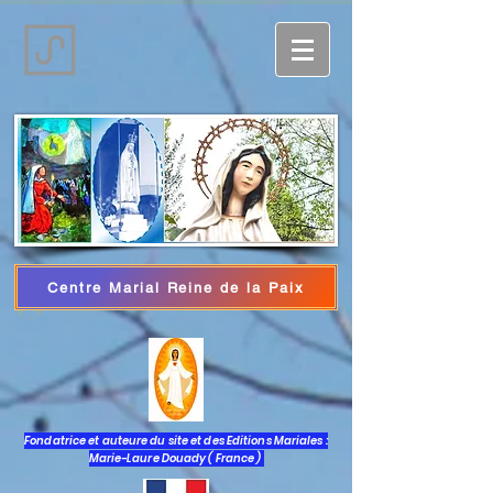
Centre Marial Reine de la Paix
Iniciar sesión
Fondatrice et auteure du site et des Editions Mariales :
Marie-Laure Douady ( France )