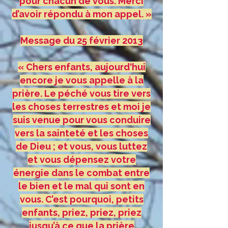
pour chacun de vous. Merci
d’avoir répondu à mon appel. »
Message du 25 février 2013
« Chers enfants, aujourd‘hui
encore je vous appelle à la
prière. Le péché vous tire vers
les choses terrestres et moi je
suis venue pour vous conduire
vers la sainteté et les choses
de Dieu ; et vous, vous luttez
et vous dépensez votre
énergie dans le combat entre
le bien et le mal qui sont en
vous. C’est pourquoi, petits
enfants, priez, priez, priez
jusqu’à ce que la prière