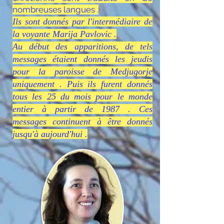
nombreuses langues .
Ils sont donnés par l'intermédiaire de
la v
oyante Marija Pavlovic .
Au début des apparitions, de tels
messages étaient donnés les jeudis
pour la paroisse de Medjugorje
uniquement . Puis ils furent donnés
tous les 25 du mois pour le monde
entier à partir de 1987 . Ces
messages continuent à être donnés
jusqu'à aujourd'hui .