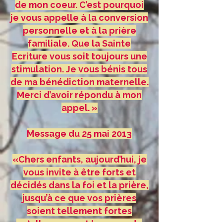
de mon coeur. C’est pourquoi
je vous appelle à la conversion
personnelle et à la prière
familiale. Que la Sainte
Ecriture vous soit toujours une
stimulation. Je vous bénis tous
de ma bénédiction maternelle.
Merci d’avoir répondu à mon
appel. »
Message du 25 mai 2013
«Chers enfants, aujourd’hui, je
vous invite à être forts et
décidés dans la foi et la prière,
jusqu’à ce que vos prières
soient tellement fortes