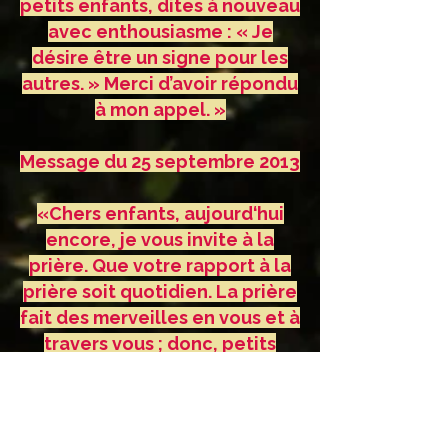
petits enfants, dites à nouveau
avec enthousiasme : « Je
désire être un signe pour les
autres. » Merci d’avoir répondu
à mon appel. »
Message du 25 septembre 2013
«Chers enfants, aujourd‘hui
encore, je vous invite à la
prière. Que votre rapport à la
prière soit quotidien. La prière
fait des merveilles en vous et à
travers vous ; donc, petits
enfants, que la prière soit joie
pour vous ! Alors votre rapport
avec la vie sera plus profond
et plus ouvert, et vous