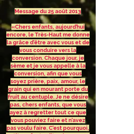
Message du 25 août 2013
«Chers enfants, aujourd’hui
encore, le Très-Haut me donne
la grâce d’être avec vous et de
vous conduire vers la
conversion. Chaque jour, je
sème et je vous appelle à la
conversion, afin que vous
soyez prière, paix, amour, le
grain qui en mourant porte du
fruit au centuple. Je ne désire
pas, chers enfants, que vous
ayez à regretter tout ce que
vous pouviez faire et n’avez
pas voulu faire. C’est pourquoi,