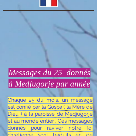
Messages du 25 donnés
à Medjugorje par année
Chaque 25 du mois, un message
est confié par la Gospa ( la Mère de
Dieu ) à la paroisse de Medjugorje
et au monde entier . Ces messages
donnés pour raviver notre foi
chrétienne sont traduits en de