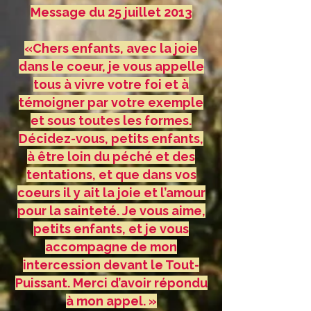
Message du 25 juillet 2013
«Chers enfants, avec la joie
dans le coeur, je vous appelle
tous à vivre votre foi et à
témoigner par votre exemple
et sous toutes les formes.
Décidez-vous, petits enfants,
à être loin du péché et des
tentations, et que dans vos
coeurs il y ait la joie et l’amour
pour la sainteté. Je vous aime,
petits enfants, et je vous
accompagne de mon
intercession devant le Tout-
Puissant. Merci d’avoir répondu
à mon appel. »