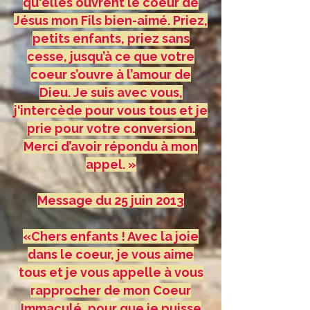
qu‘elles ouvrent le coeur de
Jésus mon Fils bien-aimé. Priez,
petits enfants, priez sans
cesse, jusqu’à ce que votre
coeur s’ouvre à l’amour de
Dieu. Je suis avec vous,
j‘intercède pour vous tous et je
prie pour votre conversion.
Merci d’avoir répondu à mon
appel. »
Message du 25 juin 2013
«Chers enfants ! Avec la joie
dans le coeur, je vous aime
tous et je vous appelle à vous
rapprocher de mon Coeur
Immaculé, pour que je puisse