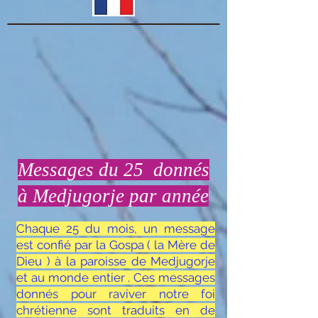
Messages du 25 donnés
à Medjugorje par année
Chaque 25 du mois, un message
est confié par la Gospa ( la Mère de
Dieu ) à la paroisse de Medjugorje
et au monde entier . Ces messages
donnés pour raviver notre foi
chrétienne sont traduits en de