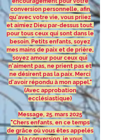
encouragement pour votre
conversion personnelle, afin
qu'avec votre vie, vous priiez
et aimiez Dieu par-dessus tout,
pour tous ceux qui sont dans le
besoin. Petits enfants, soyez
mes mains de paix et de prière,
soyez amour pour ceux qui
n'aiment pas, ne prient pas et
ne désirent pas la paix. Merci
d'avoir répondu à mon appel."
(Avec approbation
ecclésiastique)
Message, 25. mars 2025
"Chers enfants, en ce temps
de grâce où vous êtes appelés
à la conversion, je vous