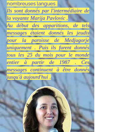
nombreuses langues .
Ils sont donnés par l'intermédiaire de
la v
oyante Marija Pavlovic .
Au début des apparitions, de tels
messages étaient donnés les jeudis
pour la paroisse de Medjugorje
uniquement . Puis ils furent donnés
tous les 25 du mois pour le monde
entier à partir de 1987 . Ces
messages continuent à être donnés
jusqu'à aujourd'hui .