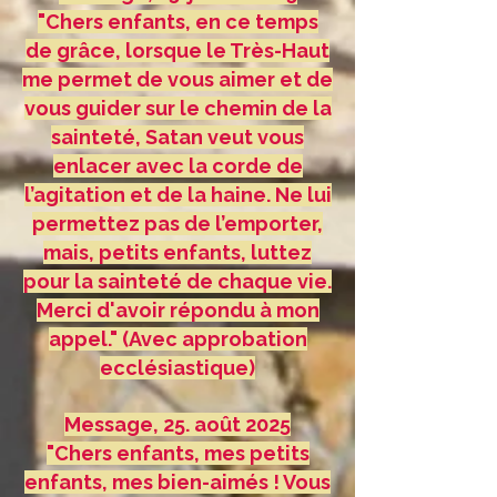
"Chers enfants, en ce temps
de grâce, lorsque le Très-Haut
me permet de vous aimer et de
vous guider sur le chemin de la
sainteté, Satan veut vous
enlacer avec la corde de
l’agitation et de la haine. Ne lui
permettez pas de l’emporter,
mais, petits enfants, luttez
pour la sainteté de chaque vie.
Merci d'avoir répondu à mon
appel." (Avec approbation
ecclésiastique)
Message, 25. août 2025
"Chers enfants, mes petits
enfants, mes bien-aimés ! Vous