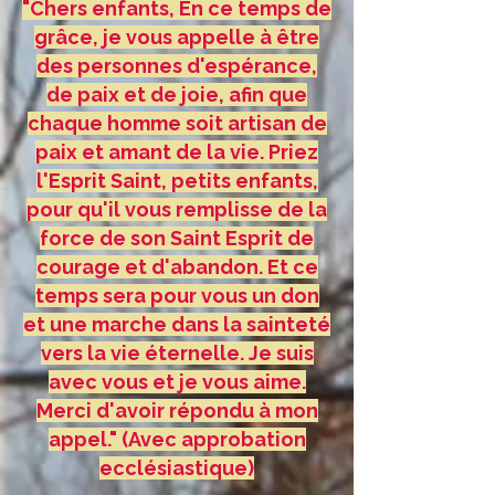
"Chers enfants, En ce temps de
grâce, je vous appelle à être
des personnes d'espérance,
de paix et de joie, afin que
chaque homme soit artisan de
paix et amant de la vie. Priez
l'Esprit Saint, petits enfants,
pour qu'il vous remplisse de la
force de son Saint Esprit de
courage et d'abandon. Et ce
temps sera pour vous un don
et une marche dans la sainteté
vers la vie éternelle. Je suis
avec vous et je vous aime.
Merci d'avoir répondu à mon
appel." (Avec approbation
ecclésiastique)