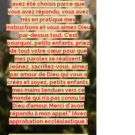
avez été choisis parce que
vous avez répondu, vous avez
mis en pratique mes
instructions et vous aimez Dieu
par-dessus tout. C’est
pourquoi, petits enfants, priez
de tout votre cœur pour que
mes paroles se réalisent.
Jeûnez, sacrifiez-vous, aimez
par amour de Dieu qui vous a
créés et soyez, petits enfants,
mes mains tendues vers ce
monde qui n’a pas connu le
Dieu d’amour. Merci d'avoir
répondu à mon appel." (Avec
approbation ecclésiastique.)