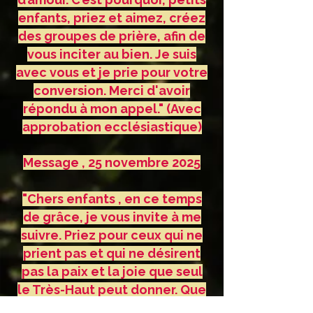
enfants, priez et aimez, créez
des groupes de prière, afin de
vous inciter au bien. Je suis
avec vous et je prie pour votre
conversion. Merci d'avoir
répondu à mon appel." (Avec
approbation ecclésiastique)
Message , 25 novembre 2025
"Chers enfants , en ce temps
de grâce, je vous invite à me
suivre. Priez pour ceux qui ne
prient pas et qui ne désirent
pas la paix et la joie que seul
le Très-Haut peut donner. Que
vos âmes soient unies dans la