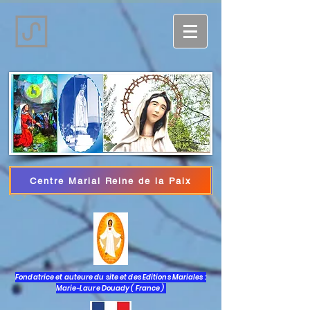
Centre Marial Reine de la Paix
Iniciar sesión
Fondatrice et auteure du site et des Editions Mariales :
Marie-Laure Douady ( France )