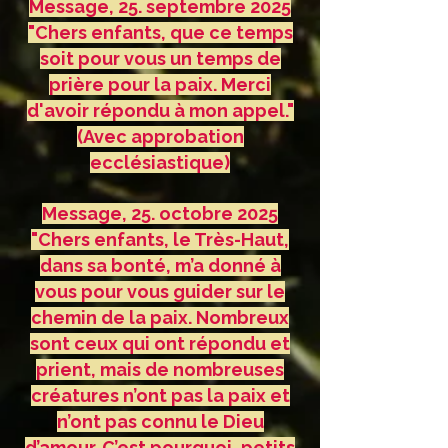
Message, 25. septembre 2025
"Chers enfants, que ce temps
soit pour vous un temps de
prière pour la paix. Merci
d'avoir répondu à mon appel."
(Avec approbation
ecclésiastique)
Message, 25. octobre 2025
"Chers enfants, le Très-Haut,
dans sa bonté, m’a donné à
vous pour vous guider sur le
chemin de la paix. Nombreux
sont ceux qui ont répondu et
prient, mais de nombreuses
créatures n’ont pas la paix et
n’ont pas connu le Dieu
d’amour. C’est pourquoi, petits