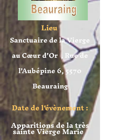
Lieu
Sanctuaire de la Vierge
au Cœur d’Or , Rue de
l’Aubépine 6,
5570
Beauraing
Date de l'évènement :
Apparitions de la très
sainte Vierge Marie