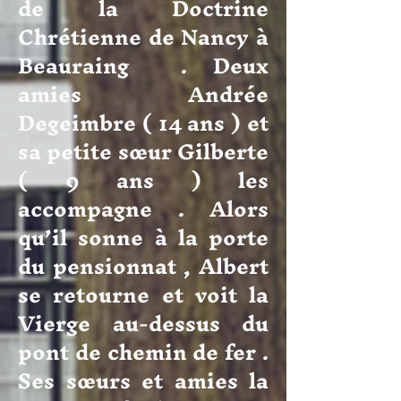
de la Doctrine
Chrétienne de Nancy à
Beauraing . Deux
amies Andrée
Degeimbre ( 14 ans ) et
sa petite sœur Gilberte
( 9 ans ) les
accompagne . Alors
qu’il sonne à la porte
du pensionnat , Albert
se retourne et voit la
Vierge au-dessus du
pont de chemin de fer .
Ses sœurs et amies la