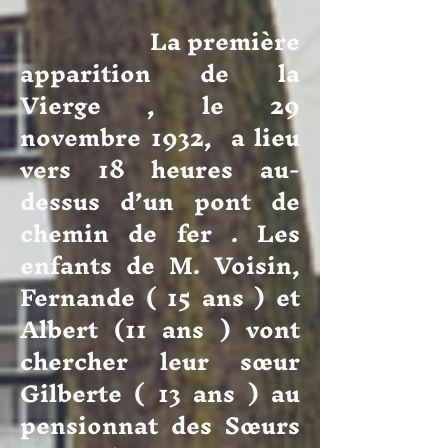
La première
apparition de la
Vierge , le 29
novembre 1932, a lieu
vers 18 heures au-
dessus d’un pont de
chemin de fer . Les
enfants de M. Voisin,
Fernande ( 15 ans ) et
Albert (11 ans ) vont
chercher leur sœur
Gilberte ( 13 ans ) au
pensionnat des Sœurs