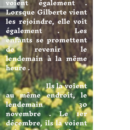
voient également .
Lorsque Gilberte vient
les rejoindre, elle voit
également . Les
enfants se promettent
de revenir le
lendemain à la même
heure .
Ils la voient
au même endroit, le
lendemain 30
novembre . Le 1er
décembre, ils la voient