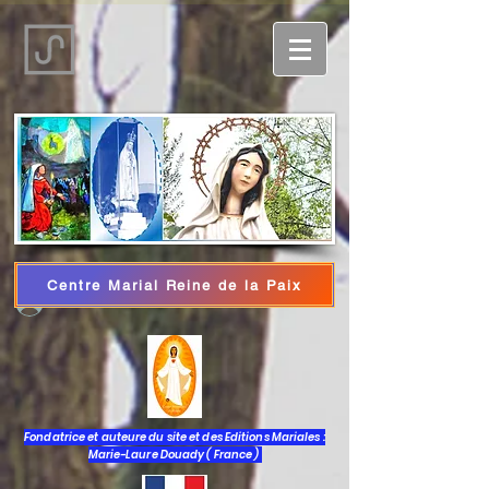
Centre Marial Reine de la Paix
Iniciar sesión
Fondatrice et auteure du site et des Editions Mariales :
Marie-Laure Douady ( France )