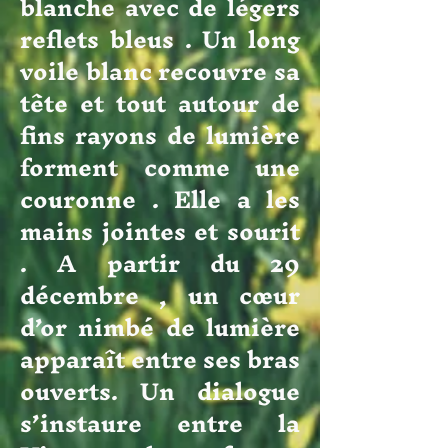
blanche avec de légers
reflets bleus . Un long
voile blanc recouvre sa
tête et tout autour de
fins rayons de lumière
forment comme une
couronne . Elle a les
mains jointes et sourit
. A partir du 29
décembre , un cœur
d’or nimbé de lumière
apparaît entre ses bras
ouverts. Un dialogue
s’instaure entre la