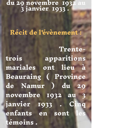
du 29 novembre 1932 au
3 janvier 1933 .
Récit de l'évènement :
Trente-
trois apparitions
mariales ont lieu à
Beauraing ( Province
de Namur ) du 29
novembre 1932 au 3
janvier 1933 . Cinq
enfants en sont les
témoins .