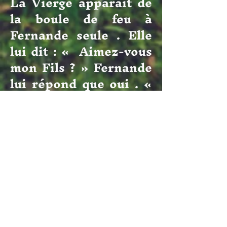
La Vierge apparaît de
la boule de feu à
Fernande seule . Elle
lui dit : « Aimez-vous
mon Fils ? » Fernande
lui répond que oui . «
M’aimez-vous ? »
demande la Vierge . A
nouveau Fernande
répond par
l’affirmative . « Alors,
sacrifiez-vous pour
moi . Adieu. » lui dit la
Vierge .