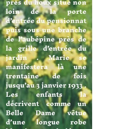
près du houx situé non
loin de la porte
d’entrée du pensionnat
puis sous une branche
de l’aubépine près de
la grille d’entrée du
jardin . Marie se
manifestera là une
trentaine de fois
jusqu’au 3 janvier 1933 .
Les enfants la
décrivent comme un
Belle Dame vêtue
d’une longue robe