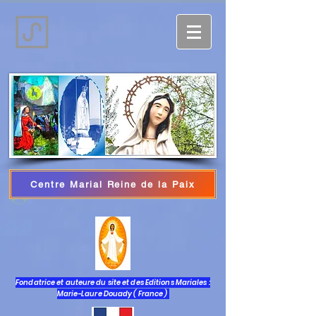
Centre Marial Reine de la Paix
Iniciar sesión
Fondatrice et auteure du site et des Editions Mariales :
Marie-Laure Douady ( France )