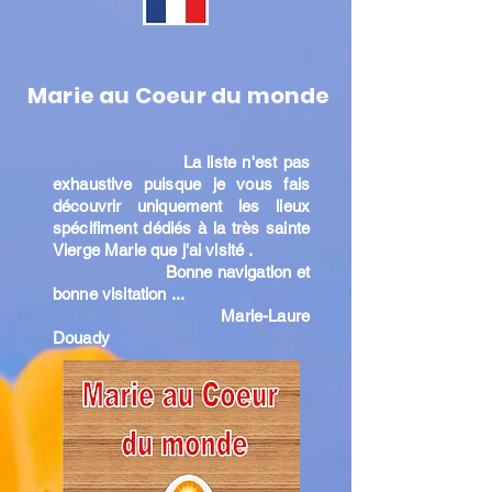
Marie au Coeur du monde
La liste n'est pas
exhaustive puisque je vous fais
découvrir uniquement les lieux
spécifiment dédiés à la très sainte
Vierge Marie que j'ai visité .
Bonne navigation et
bonne visitation ...
Marie-Laure
Douady