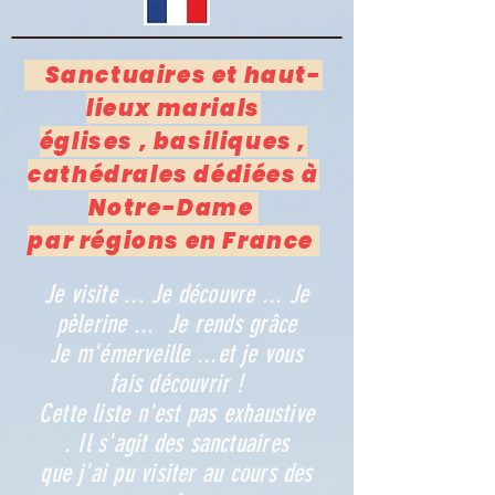
Sanctuaires et haut-
lieux marials
églises , basiliques ,
cathédrales dédiées à
Notre-Dame
par régions en France
Je visite ... Je découvre ... Je
pèlerine ... Je rends grâce
Je m'émerveille ...et je vous
fais découvrir !
Cette liste n'est pas exhaustive
. Il s'agit des sanctuaires
que j'ai pu visiter au cours des