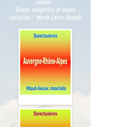
années .
Bonne navigation et bonne
visitation ! Marie-Laure Douady.