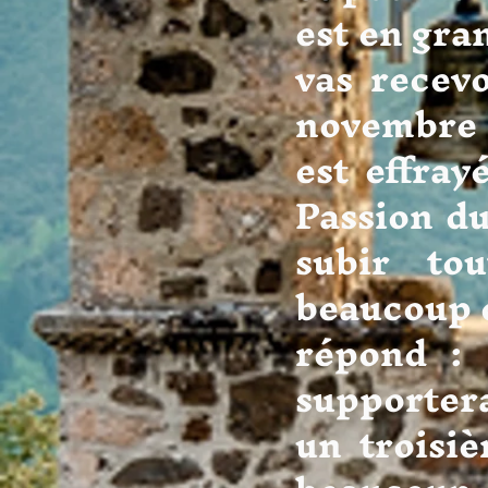
est en gra
vas recev
novembre 1
est effrayé
Passion du
subir to
beaucoup 
répond : 
supportera
un troisi