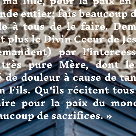
 ma fille, pour la paix en
nde entier; fais beaucoup d
e à tous de le faire. Dem
t plus le Divin Cceur de Jés
emandent) par l'interce
 très pure Mère, dont l
 de douleur à cause de tan
n Fils. Qu'ils récitent tous
aire pour la paix du mond
aucoup de sacrifices. »