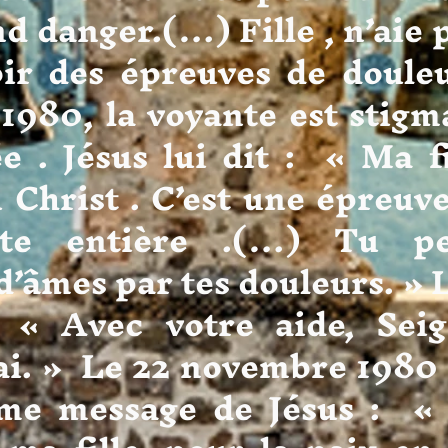
nd danger.(…) Fille , n’aie 
oir des épreuves de doule
980, la voyante est stigma
e . Jésus lui dit : « Ma fil
 Christ . C’est une épreuve
ute entière .(…) Tu p
d’âmes par tes douleurs. »
« Avec votre aide, Seig
i. » Le 22 novembre 1980 ,
ème message de Jésus : 