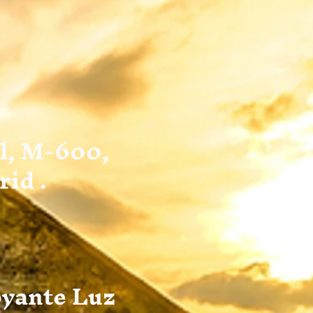
al, M-600,
rid .
oyante Luz