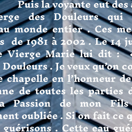
 voyante eut des ap
erge des Douleurs qui
au monde entier . Ces me
s de 1981 à 2002 . Le 14 ju
e Vierge Marie lui dit : «
 Douleurs . Je veux qu’on c
ne chapelle en l’honneur d
nne de toutes les parties
la Passion de mon Fils
t oubliée . Si on fait ce qu
 guérisons . Cette eau gué