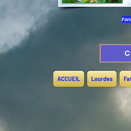
Fond
C
ACCUEIL
Lourdes
Fa