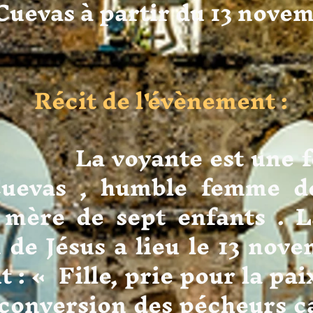
uevas à partir du 13 novem
Récit de l'évènement :
ante est une femm
uevas , humble femme d
 mère de sept enfants . 
 de Jésus a lieu le 13 nov
it : « Fille, prie pour la p
 conversion des pécheurs c