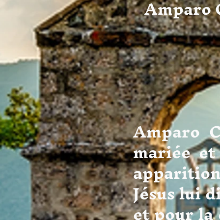
Amparo C
La voy
Amparo C
mariée et
apparition
Jésus lui d
et pour la