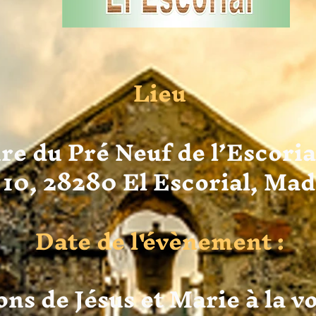
Lieu
re du Pré Neuf de l’Escori
10, 28280 El Escorial, Mad
Date de l'évènement :
ns de Jésus et Marie à la v