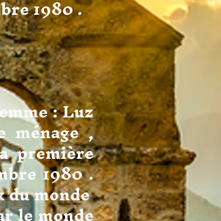
bre 1980 .
e : Luz
e ménage ,
La première
embre 1980 .
aix du monde
ar le monde