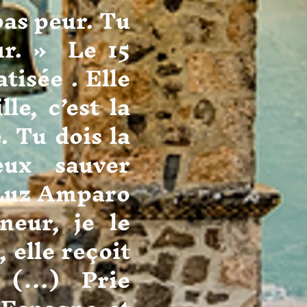
pas peur. Tu
ur. » Le 15
tisée . Elle
le, c’est la
. Tu dois la
eux sauver
 Luz Amparo
neur, je le
 elle reçoit
« (…) Prie