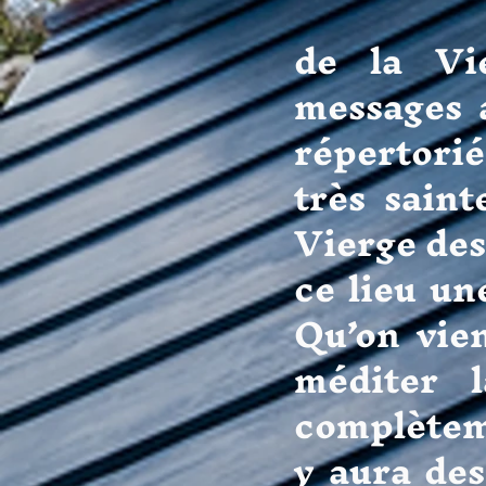
Puis la
de la Vi
messages 
répertorié
très saint
Vierge des
ce lieu u
Qu’on vie
méditer 
complètemen
y aura des