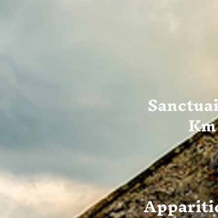
Sanctuai
Km 
Apparitio