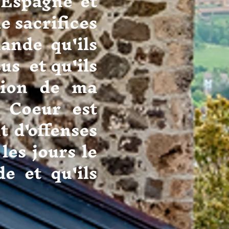
 Espagne et
e sacrifices
ande qu'ils
us et qu'ils
ssion de ma
e Coeur est
t d'offenses
 les jours le
e et qu'ils