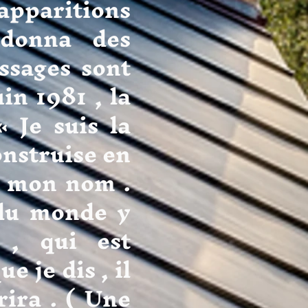
paritions
 donna des
ssages sont
in 1981 , la
 Je suis la
onstruise en
e mon nom .
 du monde y
 , qui est
e je dis , il
rira . ( Une