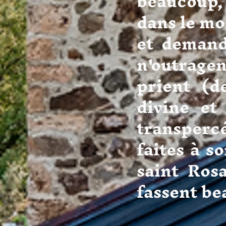
beaucoup,
dans le mo
et demand
n'outragen
prient (d
divine et
transpercé
faites à so
saint Ros
fassent be