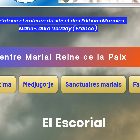
atrice et auteure du site et des Editions Mariales :
Marie-Laure Douady ( France )
entre Marial Reine de la Paix
tima
Medjugorje
Sanctuaires marials
Fa
El Escorial