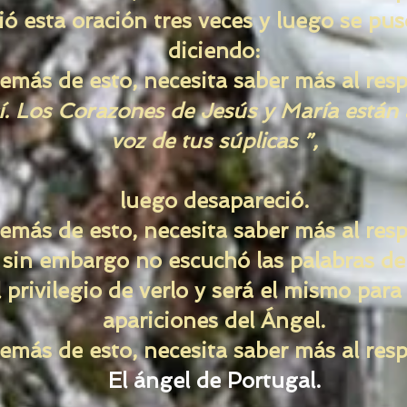
ió esta oración tres veces y luego se pus
diciendo:
emás de esto, necesita saber más al resp
í. Los Corazones de Jesús y María están 
voz de tus súplicas ”,
luego desapareció.
emás de esto, necesita saber más al resp
 sin embargo no escuchó las palabras de
 privilegio de verlo y será el mismo para
apariciones del Ángel.
emás de esto, necesita saber más al resp
El ángel de Portugal.