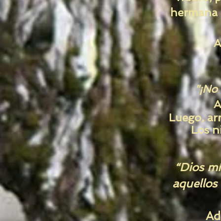
hermana J
A
"¡No 
A
Luego, arr
Los n
“Dios mí
aquellos
Ad