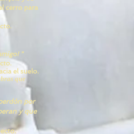
l cerro para
cto.
nmigo! "
cto.
cia el suelo.
bras que
 perdón por
peran y que
ecto.