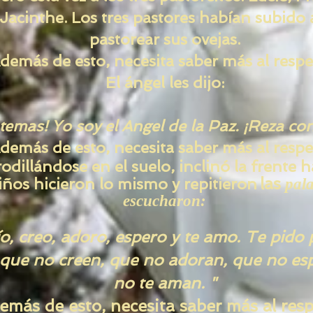
acinthe. Los tres pastores habían subido a
pastorear sus ovejas.
demás de esto, necesita saber más al respe
El ángel les dijo:
temas! Yo soy el Angel de la Paz. ¡Reza co
demás de esto, necesita saber más al respe
odillándose en el suelo, inclinó la frente ha
las
iños hicieron lo mismo y repitieron
pala
escucharon:
o, creo, adoro, espero y te amo. Te pido
 que no creen, que no adoran, que no es
no te aman. "
emás de esto, necesita saber más al resp