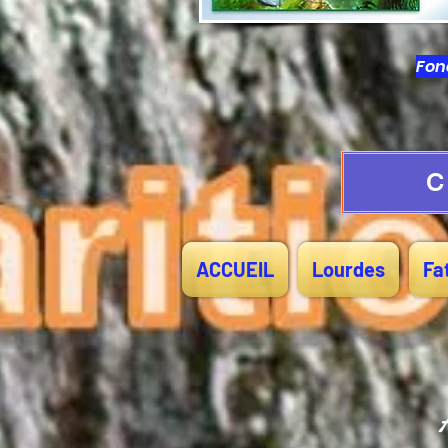
Fond
C
ACCUEIL
Lourdes
Fa