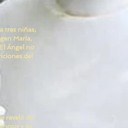
 tres niñas,
rgen María,
 El Ángel no
iciones del
se reveló de
rançois y su