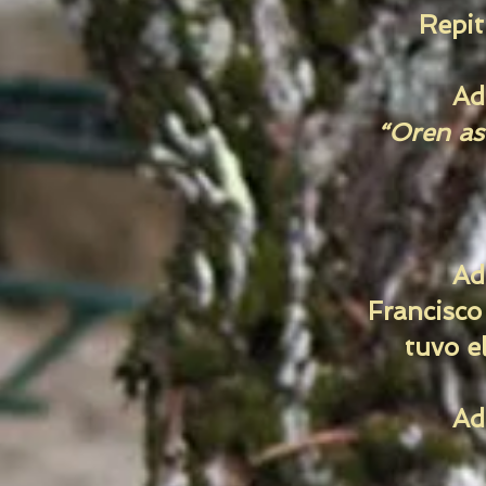
Repit
Ad
“Oren as
Ad
Francisco
tuvo el
Ad