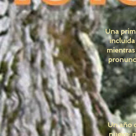
Una prime
incluida
mientras 
pronunci
Un año d
nuevo; p