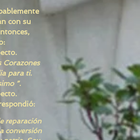
obablemente
an con su
ntonces,
o:
ecto.
s Corazones
a para ti.
simo ”.
ecto.
 respondió:
de reparación
la conversión