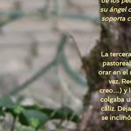
de los pe
su ángel d
soporta c
La tercer
pastorea
orar en el
vez. Re
creo…) y l
colgaba u
cáliz. Dej
se inclinó