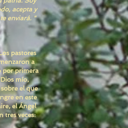
u patria. Soy
odo, acepta y
e enviará. "
 Los pastores
omenzaron a
ó por primera
“Dios mío,
 sobre el que
ngre en este
ire, el Ángel
n tres veces: