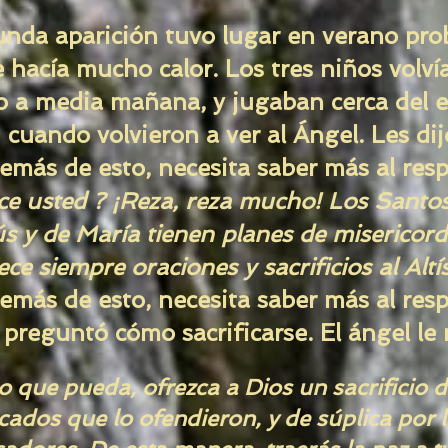
nda aparición tuvo lugar en verano pr
 hacía mucho calor. Los tres niños volví
o a media mañana, y jugaban cerca del e
cuando volvieron a ver al Ángel. Les dij
emás de esto, necesita saber más al resp
ce usted ? ¡Reza, reza mucho! Los Santo
s y de María tienen planes de misericordi
ce siempre oraciones y sacrificios al Altí
emás de esto, necesita saber más al resp
 preguntó cómo sacrificarse. El ángel le
o que pueda, ofrezca a Dios un sacrificio 
cados que lo ofendieron, y de súplica por 