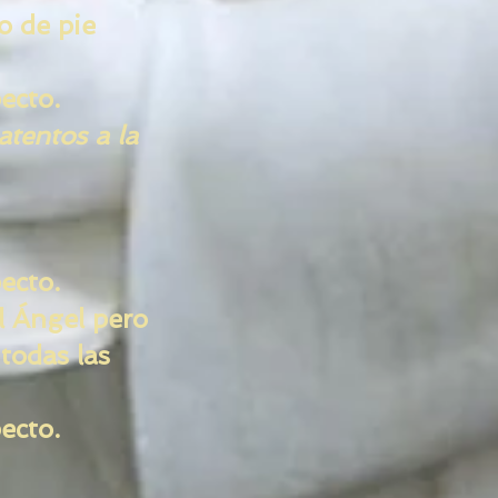
o de pie
ecto.
atentos a la
ecto.
l Ángel pero
 todas las
ecto.