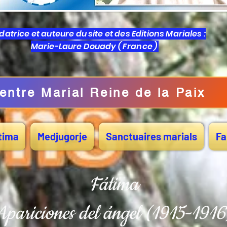
atrice et auteure du site et des Editions Mariales :
Marie-Laure Douady ( France )
entre Marial Reine de la Paix
tima
Medjugorje
Sanctuaires marials
Fa
Fátima
Apariciones del ángel (1915-1916