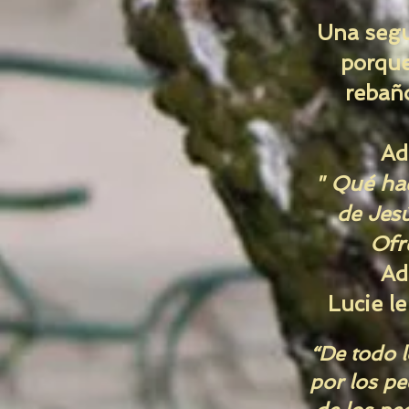
Una segu
porque
rebañ
Ad
" Qué ha
de Jesú
Ofre
Ad
Lucie le
“De todo l
por los pe