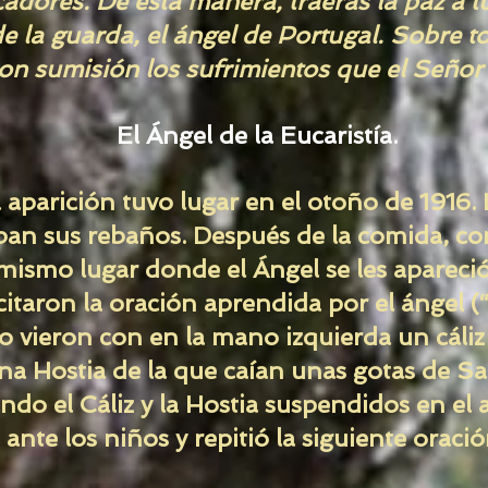
cadores. De esta manera, traerás la paz a t
e la guarda, el ángel de Portugal. Sobre t
on sumisión los sufrimientos que el Señor t
El Ángel de la Eucaristía.
a aparición tuvo lugar en el otoño de 1916.
ban sus rebaños. Después de la comida, c
 mismo lugar donde el Ángel se les apareci
citaron la oración aprendida por el ángel (
o vieron con en la mano izquierda un cáliz
na Hostia de la que caían unas gotas de Sa
ando el Cáliz y la Hostia suspendidos en el a
 ante los niños y repitió la siguiente oració