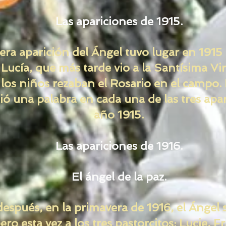
Las apariciones de 1915.
ra aparición del Ángel tuvo lugar en 1915 a
 Lucía, que más tarde vio a la Santísima Vi
los niños rezaban el Rosario en el campo.
ó una palabra en cada una de las tres apar
año 1915.
Las apariciones de 1916.
El ángel de la paz.
espués, en la primavera de 1916, el Ángel 
ero esta vez a los tres pastorcitos: Lucie, F