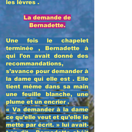
les lèvres .
​La demande de
Bernadette.
​Une fois le chapelet
terminée , Bernadette à
qui l’on avait donné des
recommandations,
s’avance pour demander à
la dame qui elle est . Elle
tient même dans sa main
une feuille blanche, une
plume et un encrier .
​« Va demander à la dame
ce qu’elle veut et qu’elle le
mette par écrit. » lui avait-