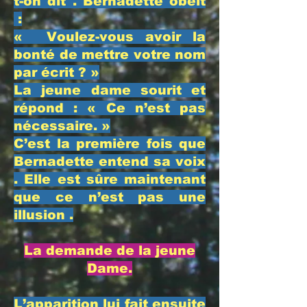
t-on dit . Bernadette obéit
:
​« Voulez-vous avoir la
bonté de mettre votre nom
par écrit ? »
​La jeune dame sourit et
répond : « Ce n’est pas
nécessaire. »
​C’est la première fois que
Bernadette entend sa voix
. Elle est sûre maintenant
que ce n’est pas une
illusion .
​La demande de la jeune
Dame.
​L’apparition lui fait ensuite