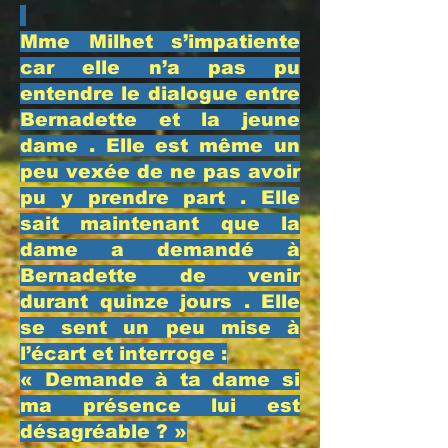
​Mme Milhet s’impatiente
car elle n’a pas pu
entendre le dialogue entre
Bernadette et la jeune
dame . Elle est même un
peu vexée de ne pas avoir
pu y prendre part . Elle
sait maintenant que la
dame a demandé à
Bernadette de venir
durant quinze jours . Elle
se sent un peu mise à
l’écart et interroge :
​« Demande à ta dame si
ma présence lui est
désagréable ? »