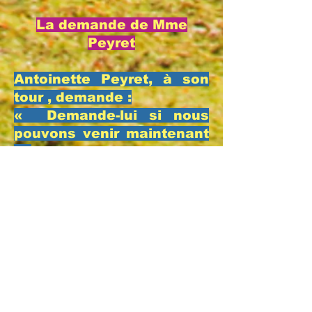
La demande de Mme
Peyret
​Antoinette Peyret, à son
tour , demande :
​« Demande-lui si nous
pouvons venir maintenant
. »
​En effet , Bernadette ,
durant le dialogue avec
l’apparition, avait d’un
geste stoppé l’avancée de
Mmes Milhet et Peyret car
elle s’était aperçue que la
vision reculait dans le
creux de la niche . Elles