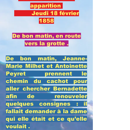
apparition
Jeudi 18 février
1858
De bon matin, en route
vers la grotte .
​De bon matin, Jeanne-
Marie Milhet et Antoinette
Peyret prennent le
chemin du cachot pour
aller chercher Bernadette
afin de renouveler
quelques consignes : il
fallait demander à la dame
qui elle était et ce qu’elle
voulait .