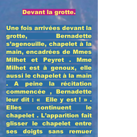
​Devant la grotte.
​Une fois arrivées devant la
grotte, Bernadette
s’agenouille, chapelet à la
main, encadrées de Mmes
Milhet et Peyret . Mme
Milhet est à genoux, elle
aussi le chapelet à la main
. A peine la récitation
commencée , Bernadette
leur dit : « Elle y est ! » .
Elles continuent le
chapelet . L’apparition fait
glisser le chapelet entre
ses doigts sans remuer