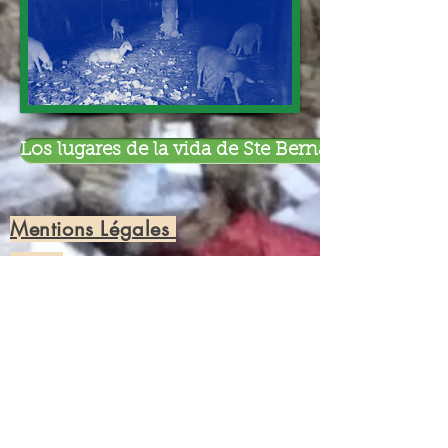
Los lugares de la vida de Ste Bernadette en Lou
Mentions Légales
RGPD
Boutique
Accueil
La France Mariale
Medjugorje
Famille de prières