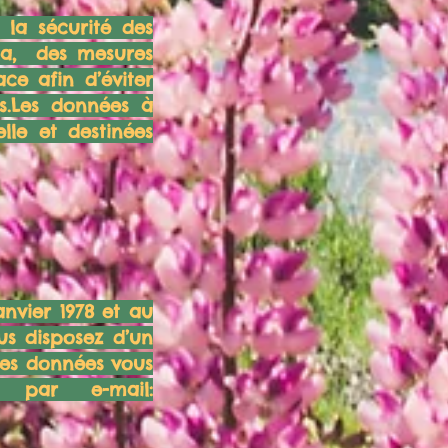
la sécurité des
ela, des mesures
ce afin d’éviter
s.Les données à
le et destinées
anvier 1978 et au
us disposez d’un
 des données vous
 par e-mail: