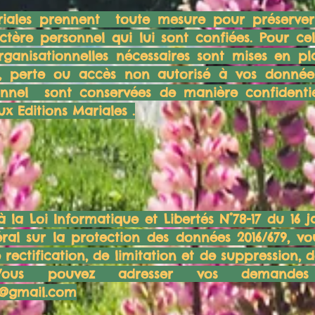
riales prennent toute mesure pour préserver 
tère personnel qui lui sont confiées. Pour c
rganisationnelles nécessaires sont mises en pla
on, perte ou accès non autorisé à vos donnée
nnel sont conservées de manière confidentiel
x Editions Mariales .
a Loi Informatique et Libertés N°78-17 du 16 j
al sur la protection des données 2016/679, vo
e rectification, de limitation et de suppression,
 Vous pouvez adresser vos demandes
s@gmail.com