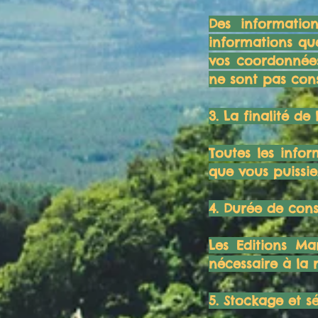
Des informatio
informations que
vos coordonnées
ne sont pas cons
3. La finalité de
Toutes les info
que vous puissi
4. Durée de con
Les Editions M
nécessaire à la 
5. Stockage et s