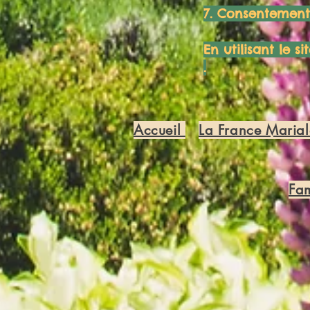
7. Consentement
En utilisant le s
.
Accueil
La France Marial
Fam