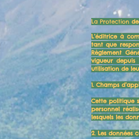
La Protection
de
L’éditrice à co
tant que respons
Règlement Géné
vigueur depuis 
utilisation de l
1. Champs d’appl
Cette politique
personnel réalis
lesquels les don
2. Les données c