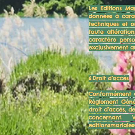
Les Editions Ma
données à carac
techniques et o
toute altérati
caractère perso
exclusivement au
6.Droit d’accès
Conformément à l
Règlement Génér
droit d’accès, d
concernant.
editionsmariale