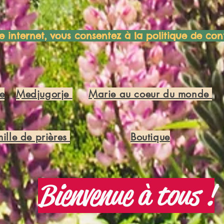
ite internet, vous consentez à la politique de conf
e
Medjugorje
Marie au coeur du monde
ille de prières
Boutique
Bienvenue à tous !