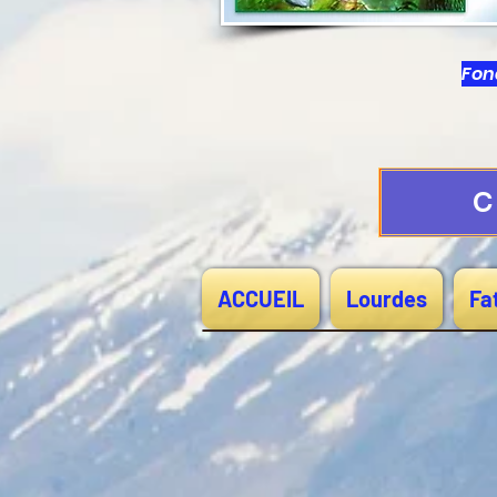
Fond
C
ACCUEIL
Lourdes
Fa