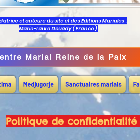
atrice et auteure du site et des Editions Mariales :
Marie-Laure Douady ( France )
entre Marial Reine de la Paix
tima
Medjugorje
Sanctuaires marials
Fa
Politique de confidentialit