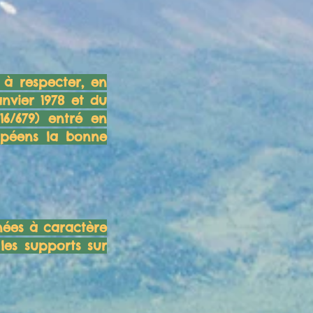
 à respecter, en
anvier 1978 et du
6/679) entré en
opéens la bonne
nées à caractère
 les supports sur