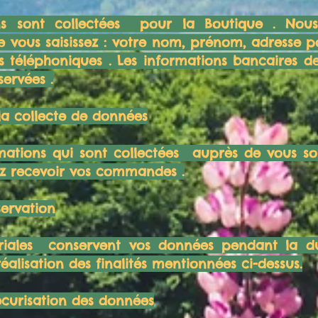
ns sont collectées pour la Boutique . Nous 
 vous saisissez : votre nom, prénom, adresse p
 téléphoniques . Les informations bancaires d
ervées .
 la collecte de données
rmations qui sont collectées auprès de vous son
ez recevoir vos commandes .
servation
ariales conservent vos données pendant la du
réalisation des finalités mentionnées ci-dessus.
écurisation des données